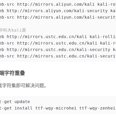
eb-src http://mirrors.aliyun.com/kali kali-ro
eb http://mirrors.aliyun.com/kali-security ka
eb-src http://mirrors.aliyun.com/kali-securit
中科大kali源
eb http://mirrors.ustc.edu.cn/kali kali-rolli
eb-src http://mirrors.ustc.edu.cn/kali kali-r
eb http://mirrors.ustc.edu.cn/kali-security k
eb-src http://mirrors.ustc.edu.cn/kali-securi
端字符重叠
符集即可解决问题。
t-get update
t-get install ttf-wqy-microhei ttf-wqy-zenhei