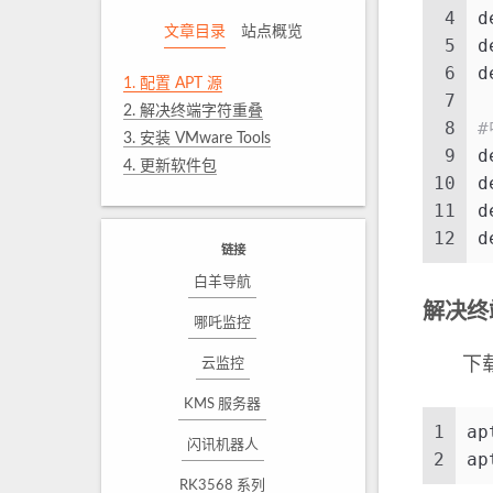
4
d
文章目录
站点概览
5
d
6
d
1.
配置 APT 源
7
2.
解决终端字符重叠
8
#
3.
安装 VMware Tools
9
d
4.
更新软件包
10
d
11
d
12
d
链接
白羊导航
解决终
哪吒监控
下载字
云监控
KMS 服务器
1
ap
闪讯机器人
2
ap
RK3568 系列