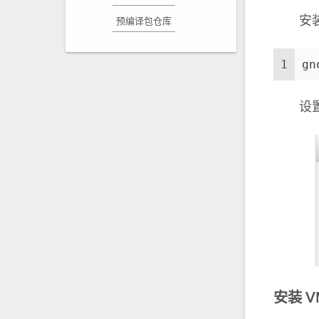
安装完
预编译包仓库
1
gn
设置喜
安装 VM