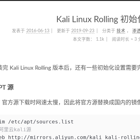
Kali Linux Rolling
发表于
2016-06-13
更新于
2019-09-23
分类于
技术
，
渗
本文字数：
1.1k
阅读时长 ≈
3
Kali Linux Rolling 版本后，还有一些初始化设置需
PT 源
i 官方源下载时网速太慢，因此将官方源替换成国内的镜
im /etc/apt/sources.list
阿里云kali源
eb http://mirrors.aliyun.com/kali kali-rollin