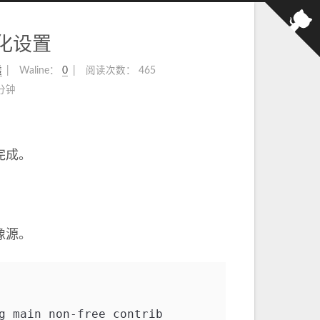
 初始化设置
透
Waline：
0
阅读次数：
465
 分钟
要完成。
像源。
g main non-free contrib