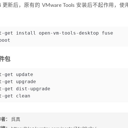
 更新后，原有的 VMware Tools 安装后不起作用，
t-get install open-vm-tools-desktop fuse
boot
件包
t-get update
t-get upgrade
t-get dist-upgrade
t-get clean
作者：
呉真