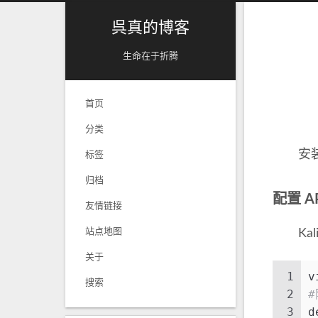
呉真的博客
生命在于折腾
首页
分类
安装完 
标签
归档
配置 A
友情链接
站点地图
Kal
关于
1
v
搜索
2
#
3
d