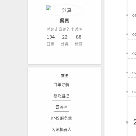
0
呉真
总是走弯路的小透明
0
134
22
88
日志
分类
标签
0
0
链接
白羊导航
0
哪吒监控
云监控
KMS 服务器
闪讯机器人