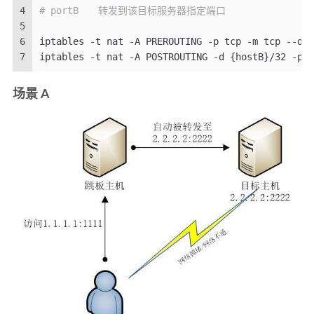
4
# portB　　转发到该目标服务器指定端口
5
6
iptables -t nat -A PREROUTING -p tcp -m tcp --dpo
7
iptables -t nat -A POSTROUTING -d {hostB}/32 -p t
场景 A