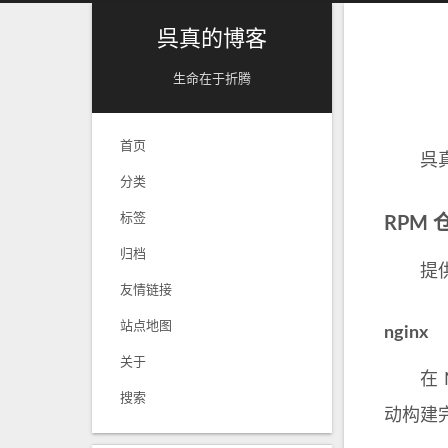
呉真的博客
生命在于折腾
首页
呉真预
分类
标签
RPM 
归档
提供预编
友情链接
站点地图
nginx
关于
在 Ng
搜索
动构建