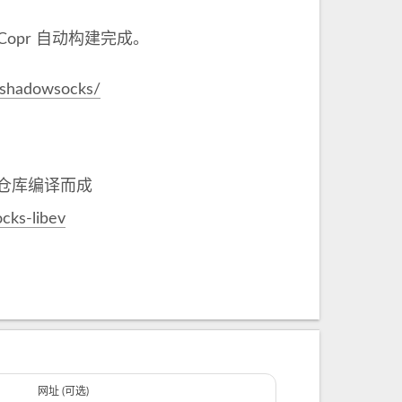
a Copr 自动构建完成。
u/shadowsocks/
仓库编译而成
cks-libev
网址 (可选)