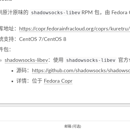
shadowsocks-libev
原汁原味的
RPM 包，由 Fedor
库地址：
https://copr.fedorainfracloud.org/coprs/kuretr
支持：CentOS 7/CentOS 8
件包：
shadowsocks-libev
shadowsocks-libev
：使用
官方
源码：
https://github.com/shadowsocks/shadowso
详情：位于
Fedora Copr
邮箱 (可选)