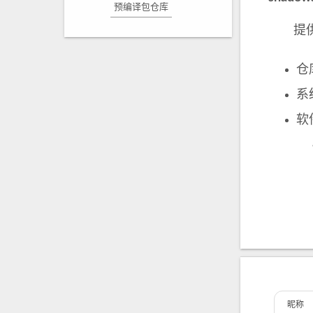
预编译包仓库
提供
仓
系统
软
昵称