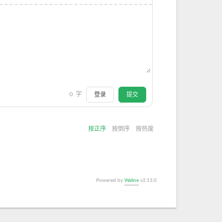
0
字
登录
提交
按正序
按倒序
按热度
Powered by
Waline
v2.13.0