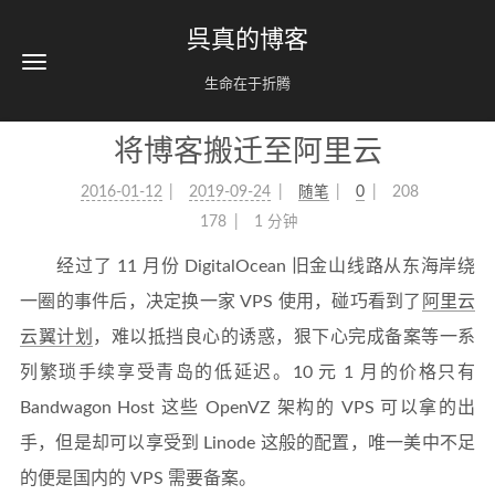
呉真的博客
生命在于折腾
将博客搬迁至阿里云
2016-01-12
2019-09-24
随笔
0
208
178
1 分钟
经过了 11 月份 DigitalOcean 旧金山线路从东海岸绕
一圈的事件后，决定换一家 VPS 使用，碰巧看到了
阿里云
云翼计划
，难以抵挡良心的诱惑，狠下心完成备案等一系
列繁琐手续享受青岛的低延迟。10 元 1 月的价格只有
Bandwagon Host 这些 OpenVZ 架构的 VPS 可以拿的出
手，但是却可以享受到 Linode 这般的配置，唯一美中不足
的便是国内的 VPS 需要备案。