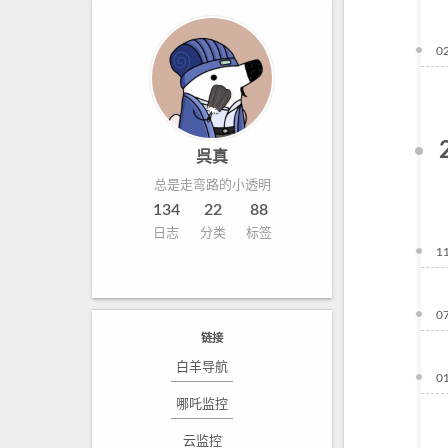
0
呉真
总是走弯路的小透明
134
22
88
日志
分类
标签
1
0
链接
白羊导航
0
哪吒监控
云监控