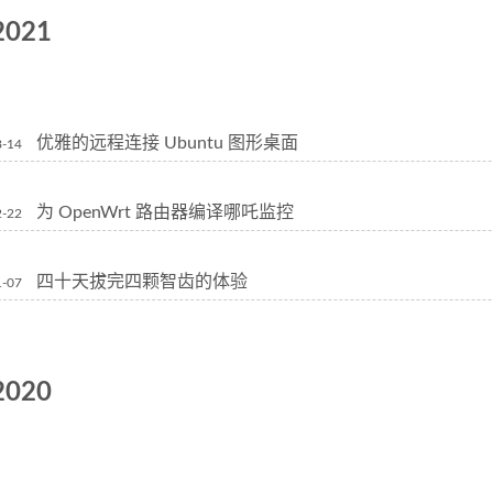
2021
优雅的远程连接 Ubuntu 图形桌面
8-14
为 OpenWrt 路由器编译哪吒监控
2-22
四十天拔完四颗智齿的体验
1-07
2020