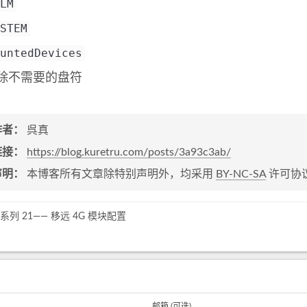
LM
STEM
untedDevices
除不需要的盘符
作者：
呉真
链接：
https://blog.kuretru.com/posts/3a93c3ab/
声明：
本博客所有文章除特别声明外，均采用
BY-NC-SA
许可协
8 系列 21—— 移远 4G 模块配置
邮箱 (可选)