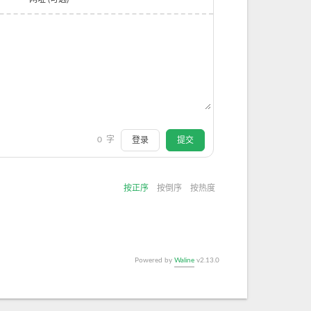
0
字
登录
提交
按正序
按倒序
按热度
Powered by
Waline
v2.13.0