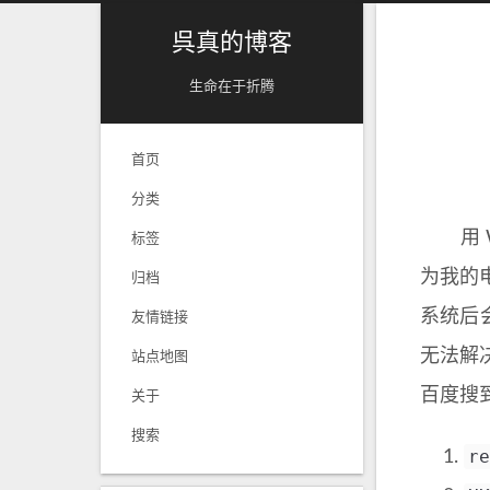
呉真的博客
生命在于折腾
首页
分类
用 W
标签
为我的
归档
系统后
友情链接
无法解
站点地图
百度搜
关于
搜索
re