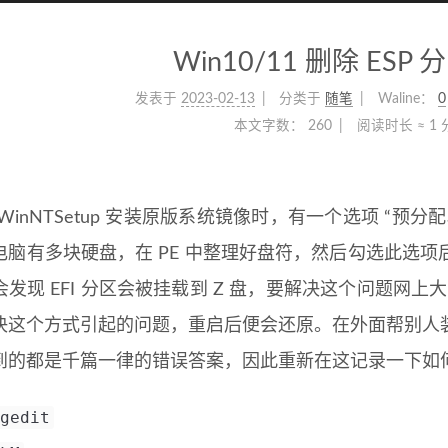
Win10/11 删除 ESP
发表于
2023-02-13
分类于
随笔
Waline：
0
本文字数：
260
阅读时长 ≈
1
inNTSetup 安装原版系统镜像时，有一个选项 “预
电脑有多块硬盘，在 PE 中整理好盘符，然后勾选此选
会发现 EFI 分区会被挂载到 Z 盘，要解决这个问题网
决这个方式引起的问题，重启后便会还原。在外面帮别人
到的都是千篇一律的错误答案，因此重新在这记录一下如
gedit