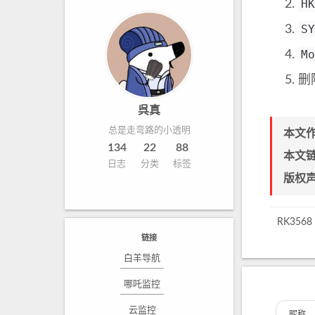
HK
SY
Mo
删
呉真
总是走弯路的小透明
本文
134
22
88
本文
日志
分类
标签
版权
RK356
链接
白羊导航
哪吒监控
云监控
昵称