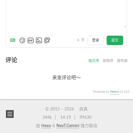
0
字
登录
提交
评论
按正序
按倒序
按热度
来发评论吧～
Powered by
Waline
v2.13.0
© 2015 –
2026
呉真
344k
14:19
99630
由
Hexo
&
NexT.Gemini
强力驱动