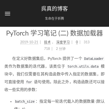
呉真的博客
生命在于折腾
PyTorch 学习笔记 (二) 数据加载器
2019-10-21
技术
，
深度学习
0
313
718
2 分钟
在定义好数据集后，PyTorch 提供了一个
DataLoader
类作为数据集的迭代器，该类位于
torch.utils.data
模
块中，我们仅需要在其构造函数中传入指定的数据集，即
可直接使用
for
语句使用。除此之外，构造函数还可以接
收一些实用的参数：
batch_size
：指定每一轮迭代载入的数据数量 (默认