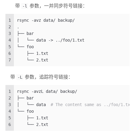
带
-l
参数，一并同步符号链接：
1
rsync -avz data/ backup/
2
.
3
├── bar
4
│   └── data -> ../foo/1.txt
5
└── foo
6
    ├── 1.txt
7
    └── 2.txt
带
-L
参数，追踪符号链接：
1
rsync -avzL data/ backup/
2
├── bar
3
│   └── data  
# The content same as ../foo/1.txt
4
└── foo
5
    ├── 1.txt
6
    └── 2.txt