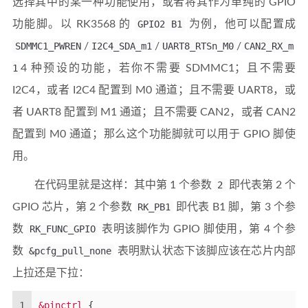
选择其中的某一种功能使用，或者将其作为单纯的 GPIO
功能脚。以 RK3568 的
GPIO2 B1
为例，他可以配置成
SDMMC1_PWREN
/
I2C4_SDA_m1
/
UART8_RTSn_M0
/
CAN2_RX_m
1
4 种预设的功能，若你不需要 SDMMC1；且不需要
I2C4，或者 I2C4 配置到 M0 通道；且不需要 UART8，或
者 UART8 配置到 M1 通道；且不需要 CAN2，或者 CAN2
配置到 M0 通道；那么这个功能脚就可以用于 GPIO 脚使
用。
在代码里就是这样：其中第 1 个参数
2
即代表第 2 个
GPIO 芯片，第 2 个参数
RK_PB1
即代表 B1 脚，第 3 个参
数
RK_FUNC_GPIO
表明该脚作为 GPIO 脚使用，第 4 个参
数
&pcfg_pull_none
表明默认状态下该脚应该在芯片内部
上拉还是下拉：
1
&pinctrl
{