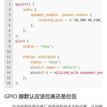
1
&pinctrl
{
2
audio
{
3
        speaker_enable:
speaker-enable
{
4
rockchip,pins
=
<
1
 RK_PB0 RK_FUNC_GP
5
};
6
};
7
};
8
&i2c4
{
9
status
=
"okay"
;
10
11
    es8316:
es8316@10
{
12
status
=
"okay"
;
13
pinctrl-names
=
"default"
;
14
        pinctrl
-0
 = 
<
&i2s1m0_mclk
&speaker_enabl
15
};
16
};
GPIO 脚默认应该拉高还是拉低
应该按照外围设备厂商提供的技术文档设置，比如触