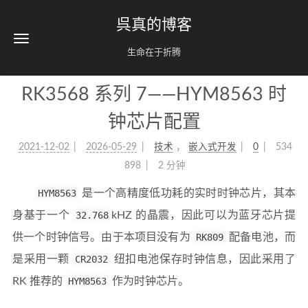
呉真的博客
生命在于折腾
RK3568 系列 7——HYM8563 时
钟芯片配置
2021-12-02
2026-05-29
技术
，
嵌入式开发
0
534
898
2 分钟
HYM8563
是一个高精度低功耗的实时时钟芯片，其本
身基于一个
32.768
kHZ 的晶震，因此可以为蓝牙芯片提
供一个时钟信号。由于本项目没有为
RK809
配备电池，而
是采用一颗
CR2032
纽扣电池保存时钟信息，因此采用了
RK 推荐的
HYM8563
作为时钟芯片。