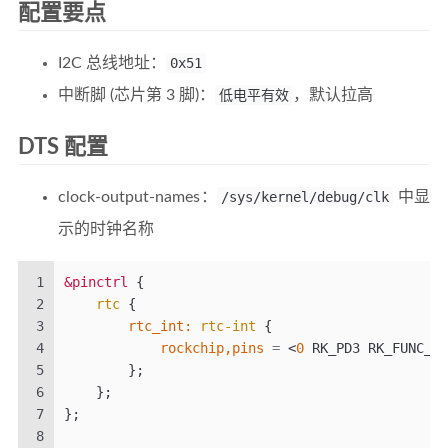
配置要点
I2C 总线地址：
0x51
中断脚 (芯片第 3 脚)：
低电平有效
，默认拉高
DTS 配置
clock-output-names：
/sys/kernel/debug/clk
中显
示的时钟名称
1
&pinctrl
{
2
rtc
{
3
        rtc_int:
rtc-int
{
4
rockchip,pins
=
<
0
 RK_PD3 RK_FUNC_GP
5
};
6
};
7
};
8