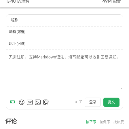
GPIO 的理解
PWM 配置
昵称
邮箱 (可选)
网址 (可选)
0
字
登录
提交
评论
按正序
按倒序
按热度