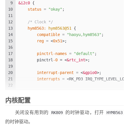
9
&i2c0
{
10
status
=
"okay"
;
11
12
/* Clock */
13
    hym8563:
hym8563@51
{
14
compatible
=
"haoyu,hym8563"
;
15
reg
=
<
0x51
>
;
16
17
pinctrl-names
=
"default"
;
18
        pinctrl
-0
 = 
<
&rtc_int
>
;
19
20
interrupt-parent
=
<
&gpio0
>
;
21
interrupts
=
<RK_PD3 IRQ_TYPE_LEVEL_LOW>
22
23
clock-frequency
=
<
32768
>
;
24
clock-output-names
=
"hym8563"
;
内核配置
25
#clock-cells = <0>;
26
};
关闭没有用到的
RK809
的时钟驱动，打开
HYM8563
27
};
的时钟驱动。