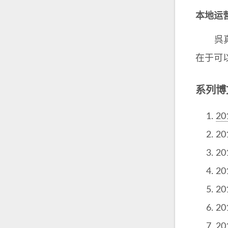
本地运营
呉真在
在于可以
系列博
2
2
2
2
2
2
2