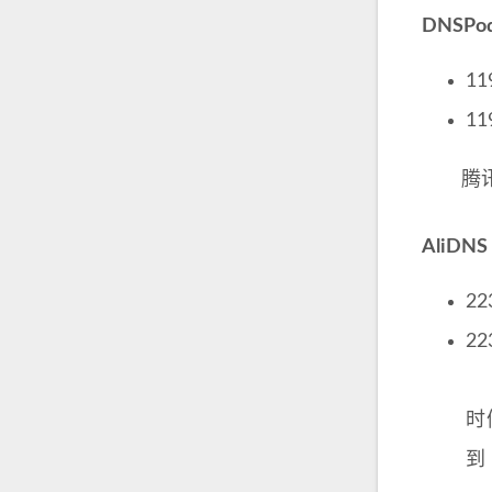
DNSPo
11
11
腾讯的公
AliD
223
223
阿
时
到