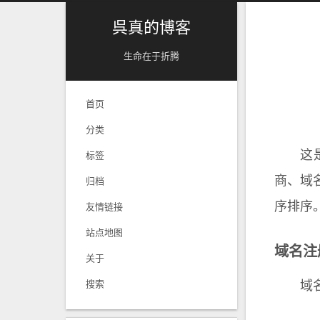
呉真的博客
生命在于折腾
首页
分类
这
标签
商、域名
归档
序排序
友情链接
站点地图
域名注
关于
搜索
域名注