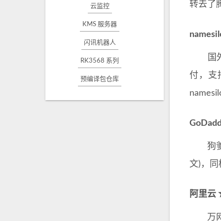
转去了
云监控
KMS 服务器
names
闪讯机器人
国外的
RK3568 系列
付，支
预编译包仓库
name
GoDa
狗爹，
文)，
阿里云
万网曾