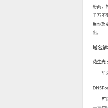
册商，
千万不
当你想
出。
域名解
花生壳
前文已
DNSP
可以免