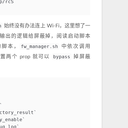
p/rcS
h
始终没有办法连上 Wi-Fi，这里想了一
T 输出的逻辑给屏蔽掉，阅读启动脚本
fw_manager.sh
的脚本，
中依次调用
bypass
两个 prop 就可以
掉屏蔽
`
ctory_result`
y_enable`
ug_log`