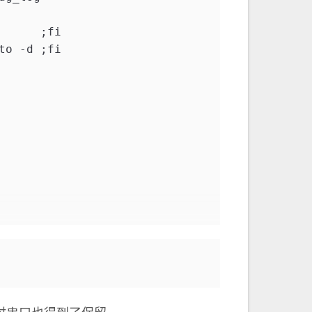
      ;fi
to -d ;fi
lag" != "true" ] ;then