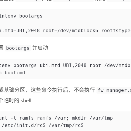
intenv bootargs
i.mtd=UBI,2048 root=/dev/mtdblock6 rootfstype
bootargs
置
并启动
tenv bootargs ubi.mtd=UBI,2048 root=/dev/mtdb
n bootcmd
fw_manager.
载基础分区，这些命令执行后，不会执行
临时的 shell
unt -t ramfs ramfs /var; mkdir /var/tmp
 /etc/init.d/rcS /var/tmp/rcS