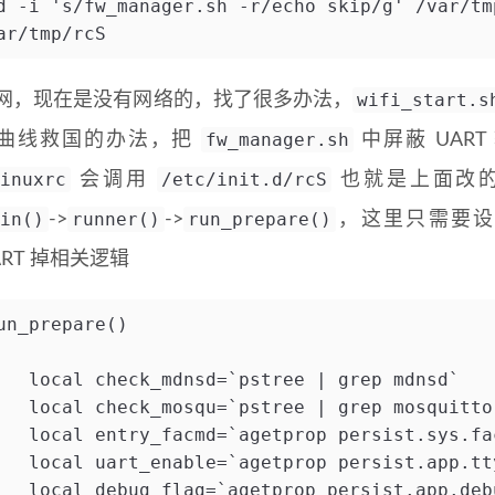
d -i 's/fw_manager.sh -r/echo skip/g' /var/tm
ar/tmp/rcS
wifi_start.s
网，现在是没有网络的，找了很多办法，
fw_manager.sh
曲线救国的办法，把
中屏蔽 UAR
inuxrc
/etc/init.d/rcS
会调用
也就是上面改
in()
runner()
run_prepare()
->
->
，这里只需要设置
ART 掉相关逻辑
un_prepare()
   local check_mdnsd=`pstree | grep mdnsd`
   local check_mosqu=`pstree | grep mosquitto
   local entry_facmd=`agetprop persist.sys.fa
   local uart_enable=`agetprop persist.app.tt
   local debug_flag=`agetprop persist.app.deb