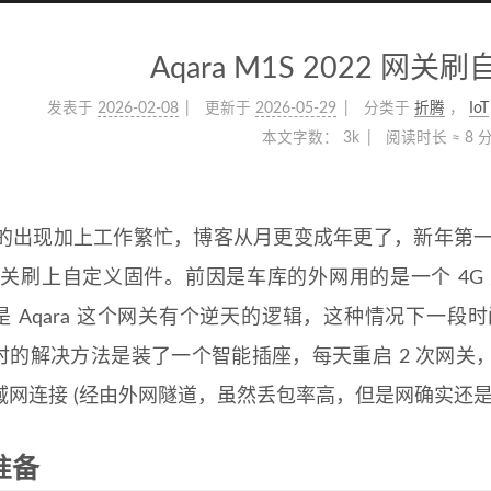
Aqara M1S 2022 网
发表于
2026-02-08
更新于
2026-05-29
分类于
折腾
，
IoT
本文字数：
3k
阅读时长 ≈
8 
的出现加上工作繁忙，博客从月更变成年更了，新年第一个需
2 网关刷上自定义固件。前因是车库的外网用的是一个 4
是 Aqara 这个网关有个逆天的逻辑，这种情况下一
时的解决方法是装了一个智能插座，每天重启 2 次网关
域网连接 (经由外网隧道，虽然丢包率高，但是网确实还是
准备