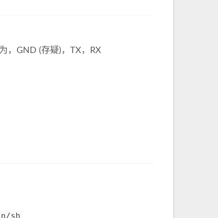
GND (存疑)，TX，RX
in/sh