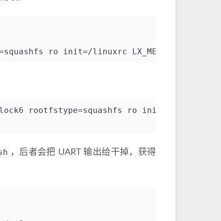
=squashfs ro init=/linuxrc LX_MEM=0x3FE0000 m
lock6 rootfstype=squashfs ro init=/bin/sh LX_
sh
，后者会把 UART 输出给干掉，获得