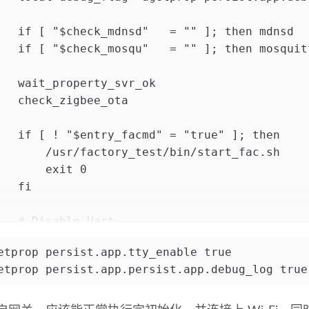
   if [ "$check_mdnsd"   = "" ]; then mdnsd  
   if [ "$check_mosqu"   = "" ]; then mosquit
   wait_property_svr_ok
   check_zigbee_ota
   if [ ! "$entry_facmd" = "true" ]; then
       /usr/factory_test/bin/start_fac.sh
       exit 0
   fi
   # Disable Uart.
   if [ "$uart_enable" != "true" -a "$debug_f
etprop persist.app.tty_enable true
       echo "enable tty"
etprop persist.app.persist.app.debug_log true
   fi