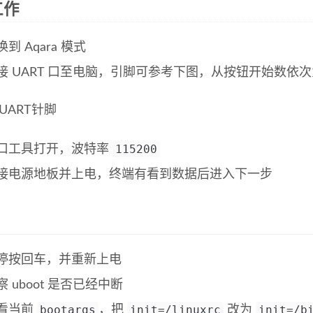
工作
换到 Aqara 模式
接 UART 口至电脑，引脚可参考下图，从按钮开始数依次为，
115200
口工具打开，波特率
接电源地板并上电，终端有看到数据后进入下一步
停按回车，并重新上电
察 uboot 是否已经中断
bootargs
init=/linuxrc
init=/b
看当前
，把
改为