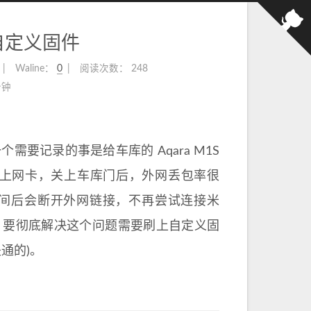
关刷自定义固件
Waline：
0
阅读次数：
248
分钟
要记录的事是给车库的 Aqara M1S
G 上网卡，关上车库门后，外网丢包率很
段时间后会断开外网链接，不再尝试连接米
，要彻底解决这个问题需要刷上自定义固
通的)。