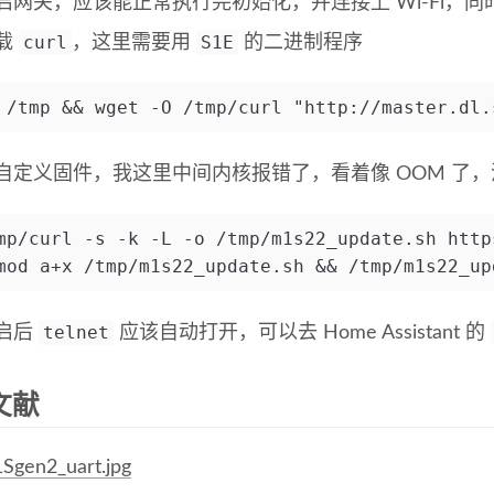
启网关，应该能正常执行完初始化，并连接上 Wi-Fi，
curl
S1E
载
，这里需要用
的二进制程序
 /tmp && wget -O /tmp/curl "http://master.dl.
自定义固件，我这里中间内核报错了，看着像 OOM 了
mp/curl -s -k -L -o /tmp/m1s22_update.sh http
mod a+x /tmp/m1s22_update.sh && /tmp/m1s22_up
telnet
启后
应该自动打开，可以去 Home Assistant 的
文献
Sgen2_uart.jpg