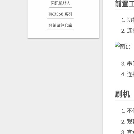
前置
闪讯机器人
RK3568 系列
切
预编译包仓库
连
串
连
刷机
不
观
查