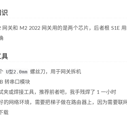
知识
2 网关和 M2 2022 网关用的是两个芯片，后者根 S1
确
工具
U型2.0mm
个
螺丝刀，用于网关拆机
SB 转串口模块
试夹或焊接工具，推荐前者吧，我手残焊了 1 一小时
好的网络环境，需要把梯子做在路由器上，因为需要联
下载