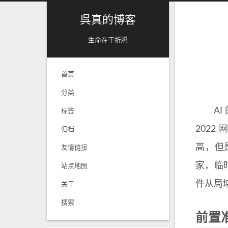
呉真的博客
生命在于折腾
首页
分类
AI 
标签
202
归档
高，但
友情链接
家，临
站点地图
件从局
关于
搜索
前置