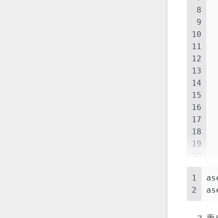
8
9
 
10
 
11
12
 
13
 
14
15
 
16
 
17
 
18
 
19
20
 
21
 
1
as
22
 
2
as
23
 
24
}