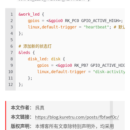
1
&work_led
{
2
gpios
=
<
&gpio0
 RK_PC0 GPIO_ACTIVE_HIGH>
;
3
linux,default-trigger
=
"heartbeat"
;
# 默认
4
};
5
6
# 添加新的状态灯
7
&leds
{
8
    disk_led:
disk
{
9
gpios
=
<
&gpio0
 RK_PB7 GPIO_ACTIVE_HIGH>
10
linux,default-trigger
=
"disk-activity"
;
11
};
12
};
本文作者：
呉真
本文链接：
https://blog.kuretru.com/posts/fbfaef0c/
版权声明：
本博客所有文章除特别声明外，均采用