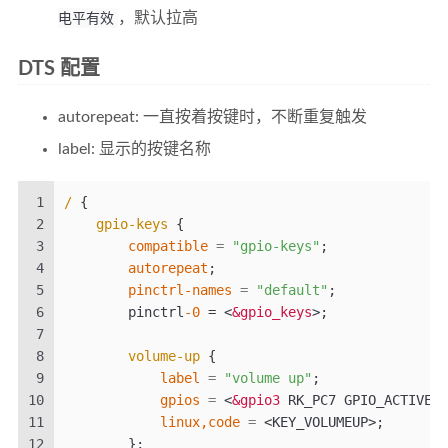
电平有效
，默认拉高
DTS 配置
autorepeat: 一直按着按键时，不断重复触发
label: 显示的按键名称
1
/
{
2
gpio-keys
{
3
compatible
=
"gpio-keys"
;
4
autorepeat
;
5
pinctrl-names
=
"default"
;
6
        pinctrl
-0
 = 
<
&gpio_keys
>
;
7
8
volume-up
{
9
label
=
"volume up"
;
10
gpios
=
<
&gpio3
 RK_PC7 GPIO_ACTIVE_L
11
linux,code
=
<KEY_VOLUMEUP>
;
12
};