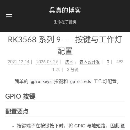
呉真的博客
生命在于折腾
RK3568 系列 9—— 按键与工作灯
配置
2021-12-14
2026-05-29
技术
，
嵌入式开发
0
493
1.2k
3 分钟
简单的
gpio-keys
按键和
gpio-leds
工作灯配置。
GPIO 按键
配置要点
按键端子在按键按下时，将 GPIO 与地短路，因此
低