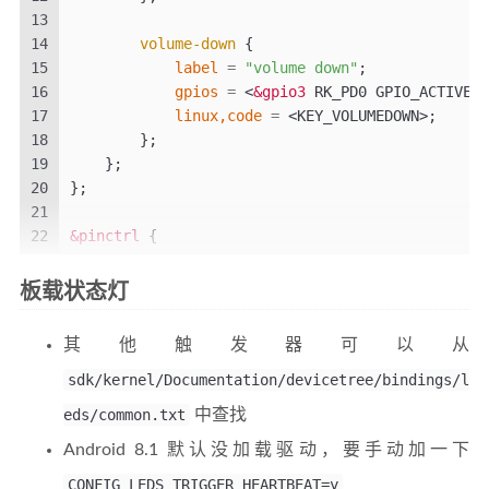
13
14
volume-down
{
15
label
=
"volume down"
;
16
gpios
=
<
&gpio3
 RK_PD0 GPIO_ACTIVE_L
17
linux,code
=
<KEY_VOLUMEDOWN>
;
18
};
19
};
20
};
21
22
&pinctrl
{
23
gpio-group
{
24
        gpio_keys:
gpio-keys
{
板载状态灯
25
rockchip,pins
=
<
3
 RK_PC7 RK_FUNC_GP
26
<
3
 RK_PD0 RK_FUNC_GP
其他触发器可以从
27
};
28
sdk/kernel/Documentation/devicetree/bindings/l
};
29
};
eds/common.txt
中查找
Android 8.1 默认没加载驱动，要手动加一下
CONFIG_LEDS_TRIGGER_HEARTBEAT=y