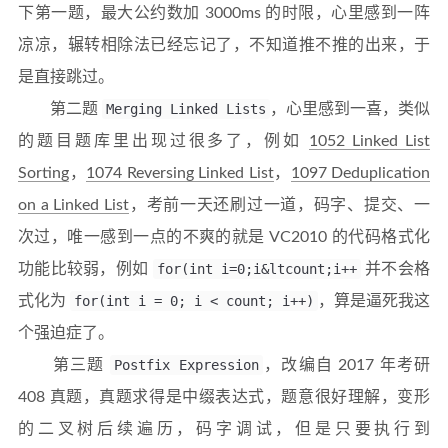
下第一题，最大公约数加 3000ms 的时限，心里感到一阵
凉凉，辗转相除法已经忘记了，不知道推不推的出来，于
是直接跳过。
第二题
Merging Linked Lists
，心里感到一喜，类似
的题目题库里出现过很多了，例如
1052 Linked List
Sorting
，
1074 Reversing Linked List
，
1097 Deduplication
on a Linked List
，考前一天还刷过一道，码字、提交、一
次过，唯一感到一点的不爽的就是 VC2010 的代码格式化
功能比较弱，例如
for(int i=0;i&ltcount;i++
并不会格
式化为
for(int i = 0; i < count; i++)
，算是逼死我这
个强迫症了。
第三题
Postfix Expression
，改编自 2017 年考研
408 真题，真题求得是中缀表达式，题意很好理解，变形
的二叉树后续遍历，码字调试，但是只要执行到