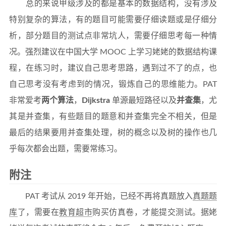
总的来说甲级涉及的都是基本的数据结构，没有涉及
特别复杂的算法，有的题目可能需要仔细读题或是仔细分
析，部分题目的测试点非常坑人，需要仔细思考每一种情
况。强烈建议在中国大学 MOOC 上学习姥姥的数据结构课
程，在练习时，建议自己思考思路，遇到过不了的点，也
自己思考没有考虑到的情况，锻炼自己的思维能力。PAT
非常爱考
两个算法
，
Dijkstra
单源最短路径以及
并查集
，尤
其是并查集，有些题目的题意和并查集完全不相关，但是
最后的结果要用并查集处理，树的概念以及树的操作也几
乎每次都会出题，需要常练习。
附注
PAT 考试从 2019 年开始，已经不再将真题放入
真题题
库
了，需要在
教育超市
购买仿真卷，才能提交测试。据姥