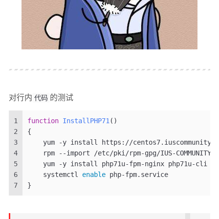
对行内
代码
的测试
1
function
InstallPHP71
()
2
{
3
    yum -y install https://centos7.iuscommunity.o
4
    rpm --import /etc/pki/rpm-gpg/IUS-COMMUNITY-G
5
    yum -y install php71u-fpm-nginx php71u-cli ph
6
    systemctl 
enable
 php-fpm.service
7
}