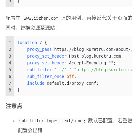
5
}
配置在
www.i5zhen.com
上的用例，直接反代
关于页面
的
同时，替换资源至源站：
1
location
 / {
2
proxy_pass
 https://blog.kuretru.com/about/;
3
proxy_set_header
 Host blog.kuretru.com;
4
proxy_set_header
 Accept-Encoding 
""
;
5
sub_filter
'="/'
'="https://blog.kuretru.com/
6
sub_filter_once
off
;
7
include
 default.d/proxy.conf;
8
}
注意点
sub_filter_types text/html;
默认已配置，若重复
配置会出错