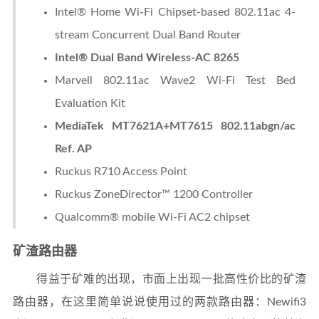
Intel® Home Wi-Fi Chipset-based 802.11ac 4-
stream Concurrent Dual Band Router
Intel® Dual Band Wireless-AC 8265
Marvell 802.11ac Wave2 Wi-Fi Test Bed
Evaluation Kit
MediaTek MT7621A+MT7615 802.11abgn/ac
Ref. AP
Ruckus R710 Access Point
Ruckus ZoneDirector™ 1200 Controller
Qualcomm® mobile Wi-Fi AC2 chipset
矿渣路由器
得益于矿难的出现，市面上出现一批高性价比的矿渣
路由器，在这里简单说说使用过的两款路由器：Newifi3