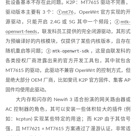
批设备基本不存在此问题。K2P：MT7615 驱动不完善，
驱动版本主要有 3 个：①
mt76
，OpenWrt 官方实现的开
源驱动，只能开启 2.4G 或 5G 其中一个频段；②
mtk-
openwrt-feeds
，联发科员工提供的完全闭源驱动，其形式
为预编译好的内核模块，仅提供了某些内核版本，且存在
随机重启等问题；③
mtk-openwrt-sdk
，这是由联发科的
各类授权厂商泄露出来的官方开发工具包，其中就包含
MT7615 的驱动，此驱动不兼容 OpenWrt 的控制方式，但
是绝大部分 OEM 厂商，比如斐讯 K2P 官方固件、集客 AP
固件均使用此驱动。
大内存和闪存的 Newifi 3 适合扮演的网关路由器或
AC 控制器的角色，其可以安装一些体积较大的插件 (例
如：kcptun) 实现某些特定的用途；而 K2P 由于其信号
强，且 MT7621 + MT7615 方案通过了漫游认证，非常适