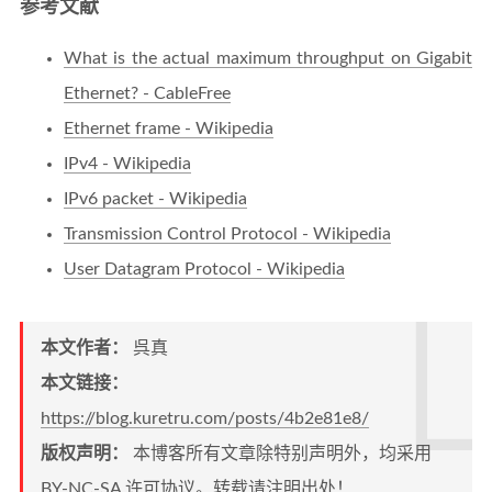
参考文献
What is the actual maximum throughput on Gigabit
Ethernet? - CableFree
Ethernet frame - Wikipedia
IPv4 - Wikipedia
IPv6 packet - Wikipedia
Transmission Control Protocol - Wikipedia
User Datagram Protocol - Wikipedia
本文作者：
呉真
本文链接：
https://blog.kuretru.com/posts/4b2e81e8/
版权声明：
本博客所有文章除特别声明外，均采用
BY-NC-SA
许可协议。转载请注明出处！