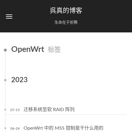
呉真的博客
生命在于折腾
OpenWrt
标签
2023
迁移系统至软 RAID 阵列
07-15
OpenWrt 中的 MSS 钳制是干什么用的
06-24